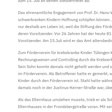
zum 15. Juli an seinen Stellvertreter ab.
Das ehrenamtliche Engagement von Prof. Dr. Hans-W
schwerkranken Kindern Hoffnung schöpfen können. „E
nur deshalb am Leben ist, weil die Stiftung des Förd
deren Vorsitzender. Vor 26 Jahren hat der heute 81-
Vorsitzender. Am 15.Juli wird er das Amt altersbedi
Zum Förderverein für krebskranke Kinder Tübingen k
Rechnungswesen und Controlling durch die Krebserk
Sein Sohn konnte damals nicht geheilt werden und 
im Förderverein. Als Betroffener hatte er gemerkt, 
Kinder durch den Förderverein ist. Stahl hatte wäh
damals noch in der Justinus-Kerner-Straße war, übe
Als das Elternhaus umziehen musste, trieb er als 
Elternhauses in der Frondsbergstraße voran. Mit s