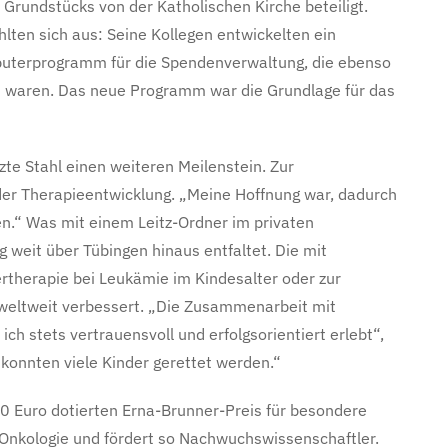
rundstücks von der Katholischen Kirche beteiligt.
lten sich aus: Seine Kollegen entwickelten ein
puterprogramm für die Spendenverwaltung, die ebenso
n waren. Das neue Programm war die Grundlage für das
zte Stahl einen weiteren Meilenstein. Zur
der Therapieentwicklung. „Meine Hoffnung war, dadurch
en.“ Was mit einem Leitz-Ordner im privaten
 weit über Tübingen hinaus entfaltet. Die mit
ertherapie bei Leukämie im Kindesalter oder zur
eltweit verbessert. „Die Zusammenarbeit mit
ich stets vertrauensvoll und erfolgsorientiert erlebt“,
konnten viele Kinder gerettet werden.“
000 Euro dotierten Erna-Brunner-Preis für besondere
 Onkologie und fördert so Nachwuchswissenschaftler.