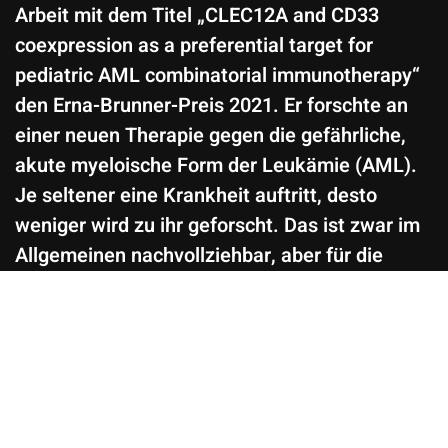
Arbeit mit dem Titel „CLEC12A and CD33
coexpression as a preferential target for
pediatric AML combinatorial immunotherapy“
den Erna-Brunner-Preis 2021. Er forschte an
einer neuen Therapie gegen die gefährliche,
akute myeloische Form der Leukämie (AML).
Je seltener eine Krankheit auftritt, desto
weniger wird zu ihr geforscht. Das ist zwar im
Allgemeinen nachvollziehbar, aber für die
Betroffenen eine Katastrophe. Die akute
myeloische Form der Leukämie (AML) tritt nur
selten auf und ist trotzdem das Zentrum von
Dr. Williers Forschung. Seit 2016 arbeitet er
intensiv mit Kindern, die an Leukämie erkrankt
sind und die mit den aktuell zur Verfügung